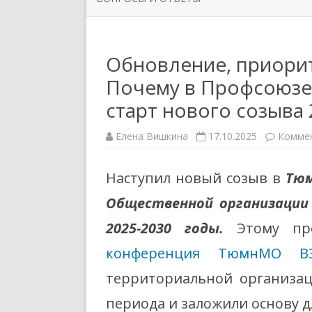
ОРГАНИЗАЦИИ
РУКОВО
ЗАДАТЬ ВОПРОС
НОВОСТИ ПЕРВИЧНЫХ
СИМВОЛ
Обновление, приорит
ПРОФСОЮЗНЫХ ОРГАНИЗАЦИЙ
Почему в Профсоюзе 
ППО ТЮ
старт нового созыв
Елена Вишкина
17.10.2025
Комме
Наступил новый созыв в
Тюм
Общественной организации
2025-2030 годы.
Этому пр
конференция ТюмнМО В
территориальной организац
периода и заложили основу 