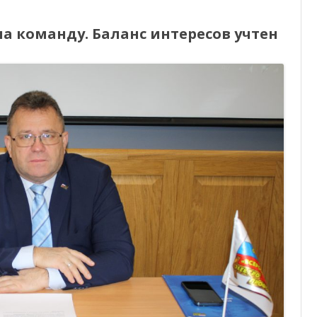
ОТЧЕТНОСТЬ
2030
ТюмнМО
ВЭП
 команду. Баланс интересов учтен
ФОНД СОЛИДАРНОСТИ