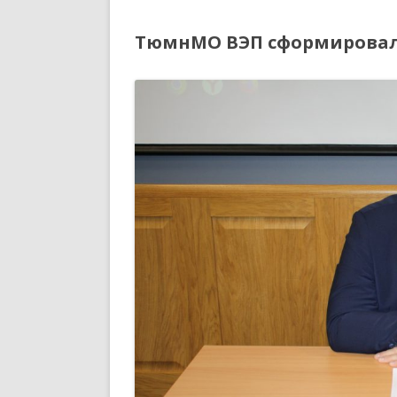
ТюмнМО ВЭП сформировала