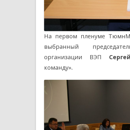
На первом пленуме ТюмнМО
выбранный председате
организации ВЭП
Серге
команду».