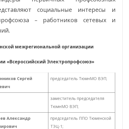
едставляют социальные интересы и
профсоюза – работников сетевых и
ий.
нской межрегиональной организации
ии «Всероссийский Электропрофсоюз»
нников Сергей
председатель ТюмнМО ВЭП;
евич
заместитель председателя
ТюмнМО ВЭП;
ев Александр
председатель ППО Тюменской
мирович
ТЭЦ-1;