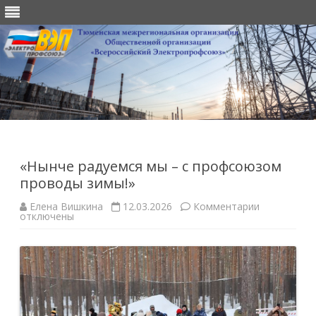
Перейти
к
содержимому
«Нынче радуемся мы – с профсоюзом
проводы зимы!»
к
Елена Вишкина
12.03.2026
Комментарии
записи
отключены
«Нынче
радуемся
мы
–
с
профсоюзо
проводы
зимы!»