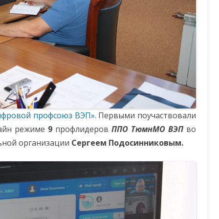
ОТЧЕТНОСТЬ
ФОНД СОЛИДАРНОСТИ
фровой профсоюз ВЭП».
Первыми поучаствовали
лайн режиме
9
профлидеров
ППО ТюмнМО ВЭП
во
льной организации
Сергеем Подосинниковым.