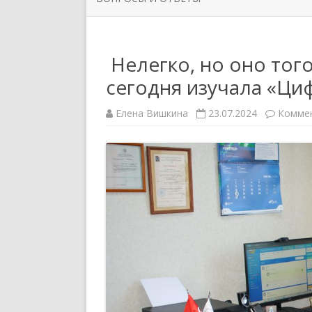
ОРГАНИЗАЦИИ
РУКОВО
ЗАДАТЬ ВОПРОС
НОВОСТИ ПЕРВИЧНЫХ
СИМВОЛ
Нелегко, но оно тог
ПРОФСОЮЗНЫХ ОРГАНИЗАЦИЙ
сегодня изучала «Ц
ППО ТЮ
Елена Вишкина
23.07.2024
Комме