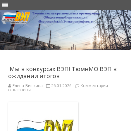
Перейти
к
содержимому
Мы в конкурсах ВЭП! ТюмнМО ВЭП в
ожидании итогов
к
Елена Вишкина
26.01.2026
Комментарии
записи
отключены
Мы
в
конкурсах
ВЭП!
ТюмнМО
ВЭП
в
ожидании
итогов