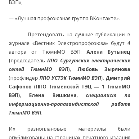
ВЭП»,
— «Лучшая профсоюзная группа ВКонтакте».
Претендовать на лучшие публикации в
журнале «Вестник Электропрофсоюза» будут
4
автора от ТюмнМО ВЭП:
Алена Бутынец
(
председатель
ППО Сургутских электрических
сетей ТюмнМО ВЭП
),
Любовь Зырянова
(профлидер
ППО УСТЭК ТюмнМО ВЭП
),
Дмитрий
Сафонов
(
ППО Тюменской ТЭЦ — 1 ТюмнМО
ВЭП
),
Елена Вишкина
,
специалист по
информационно-пропагандистской работе
ТюмнМО ВЭП
.
Их разноплановые материалы были
опубликованы на страницах печатного издания