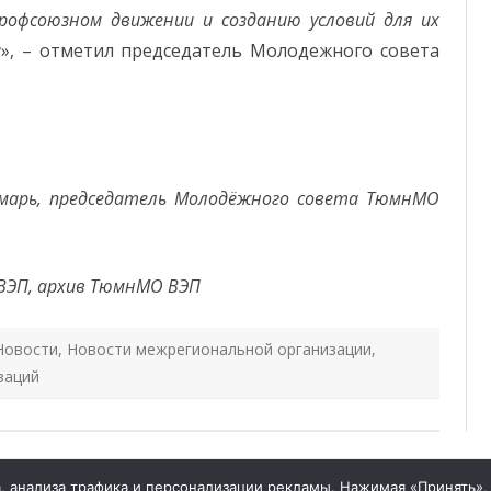
рофсоюзном движении и созданию условий для их
и
», – отметил председатель Молодежного совета
марь, председатель Молодёжного совета ТюмнМО
ВЭП, архив ТюмнМО ВЭП
Новости
,
Новости межрегиональной организации
,
заций
tymelprof.ru
 анализа трафика и персонализации рекламы. Нажимая «Принять», 