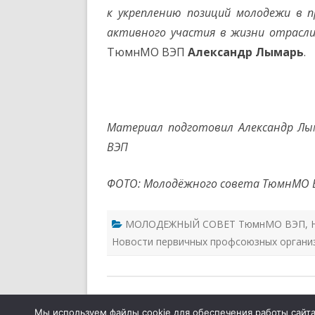
к укреплению позиций молодежи в п
активного участия в жизни отрасл
ТюмнМО ВЭП
Александр Лымарь
.
Материал подготовил Александр Лы
ВЭП
ФОТО: Молодёжного совета ТюмнМО 
МОЛОДЕЖНЫЙ СОВЕТ ТюмнМО ВЭП
,
Новости первичных профсоюзных органи
Тюменская межрегиональная организация
Мы используем файлы cookie для обеспечения работы сайта,