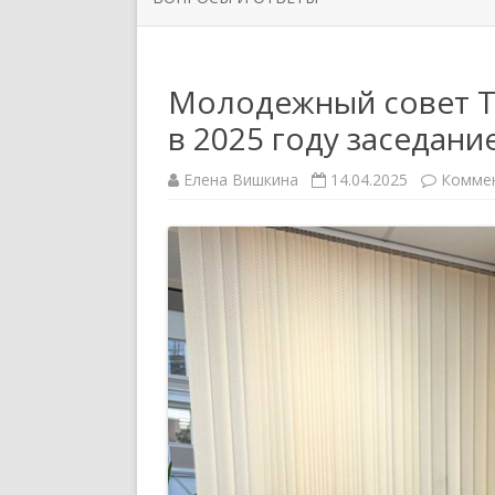
ОРГАНИЗАЦИИ
РУКОВО
ЗАДАТЬ ВОПРОС
НОВОСТИ ПЕРВИЧНЫХ
СИМВОЛ
Молодежный совет 
ПРОФСОЮЗНЫХ ОРГАНИЗАЦИЙ
в 2025 году заседани
ППО ТЮ
Елена Вишкина
14.04.2025
Комме