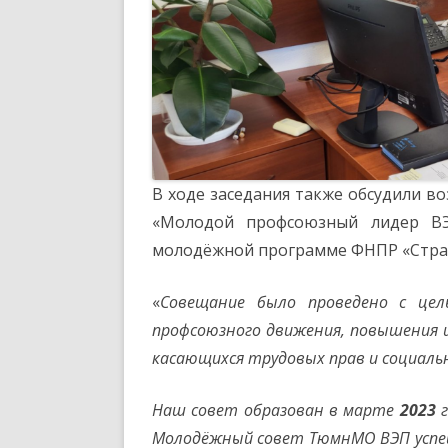
В ходе заседания также обсудили в
«Молодой профсоюзный лидер В
молодёжной программе ФНПР «Страт
«
Совещание было проведено с це
профсоюзного движения, повышения 
касающихся трудовых прав и социаль
Наш совет образован в марте
2023
г
Молодёжный совет ТюмнМО ВЭП успеш