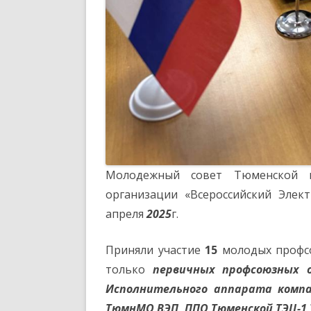
Молодежный совет Тюменской м
организации «Всероссийский Эле
апреля
2025
г.
Приняли участие
15
молодых профсо
только
первичных профсоюзных 
Исполнительного аппарата комп
ТюмнМО ВЭП, ППО Тюменской ТЭЦ-1