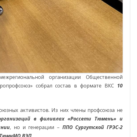
ежрегиональной организации Общественной
ктропрофсоюз» собрал состав в формате ВКС
10
юзных активистов. Из них члены профсоюза не
организаций в филиалах «Россети Тюмень» и
ании
, но и генерации –
ППО Сургутской ГРЭС-2
 ТюмнМО ВЭП
.