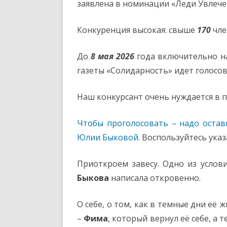
заявлена в номинации «Леди Увлече
Конкуренция высокая: свыше
170
чле
До
8 мая 2026
года включительно н
газеты «Солидарность» идет голосов
Наш конкурсант очень нуждается в п
Чтобы проголосовать – надо оста
Юлии Быковой.
Воспользуйтесь ука
Приоткроем завесу. Одно из услов
Быкова
написала откровенно.
О себе, о том, как в темные дни её ж
–
Фима
, который вернул её себе, а