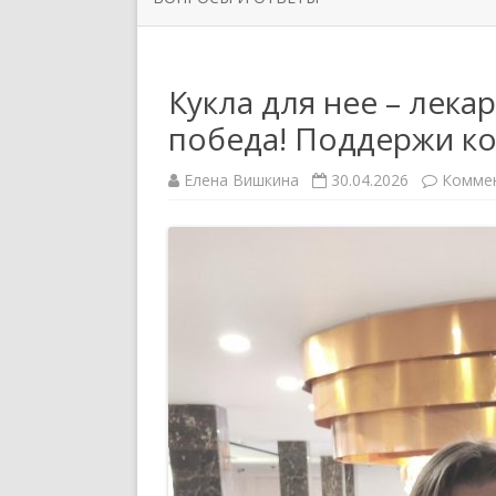
ОРГАНИЗАЦИИ
РУКОВО
ЗАДАТЬ ВОПРОС
НОВОСТИ ПЕРВИЧНЫХ
СИМВОЛ
Кукла для нее – лека
ПРОФСОЮЗНЫХ ОРГАНИЗАЦИЙ
победа! Поддержи к
ППО ТЮ
Елена Вишкина
30.04.2026
Комме