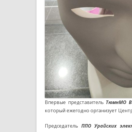
Впервые представитель
ТюмнМО В
который ежегодно организует Центр
Председатель
ППО Урайских эле