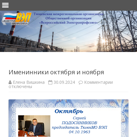
Перейти
к
содержимому
Именинники октября и ноября
к
Елена Вишкина
30.09.2024
Комментарии
записи
отключены
Именинник
октября
и
ноября