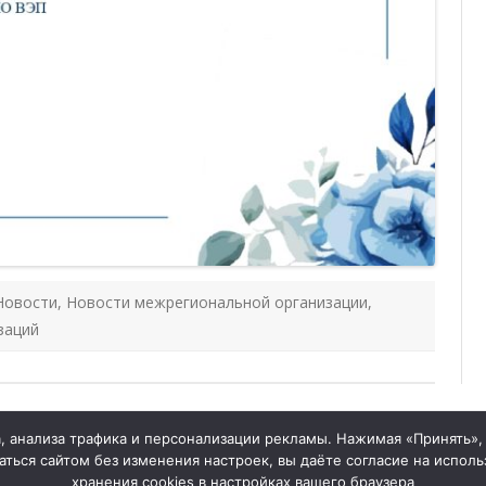
Новости
,
Новости межрегиональной организации
,
заций
tymelprof.ru
 анализа трафика и персонализации рекламы. Нажимая «Принять», 
ься сайтом без изменения настроек, вы даёте согласие на исполь
й
хранения cookies в настройках вашего браузера