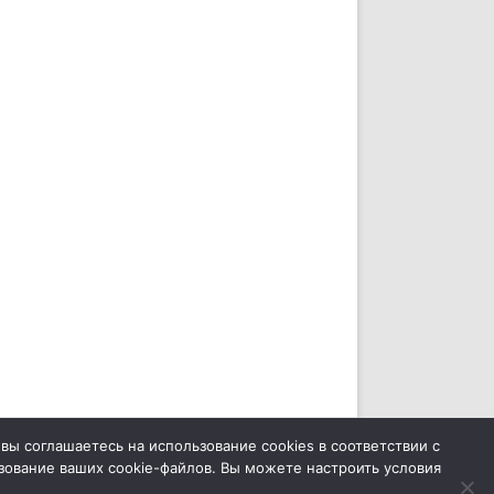
ZeroGravity
Автор: GalussoThemes.com
вы соглашаетесь на использование cookies в соответствии с
зование ваших cookie-файлов. Вы можете настроить условия
Работает на
WordPress