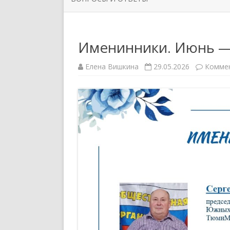
ОРГАНИЗАЦИИ
РУКОВО
ЗАДАТЬ ВОПРОС
НОВОСТИ ПЕРВИЧНЫХ
СИМВОЛ
Именинники. Июнь 
ПРОФСОЮЗНЫХ ОРГАНИЗАЦИЙ
ППО ТЮ
Елена Вишкина
29.05.2026
Комме