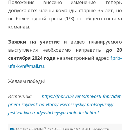
Положение внесено изменение: теперь
допускаются члены команды старше 35 лет, но
не более одной трети (1/3) от общего состава
команды.
Заявки на участие
и видео планируемого
выступления необходимо направить
до 20
сентября 2024 года
на электронный адрес:
fprb-
ufa-kvn@mail.ru
.
Желаем победы!
Источник:
https://fnpr.ru/events/novosti-fnpr/idet-
priem-zayavok-na-vtoroy-vserossiyskiy-profsoyuznyy-
festival-kvn-trudyashcheysya-molodezhi.html
МОЛОДЕЖНЫЙ СОВЕТ ТюмнМО ВЭП
,
Новости