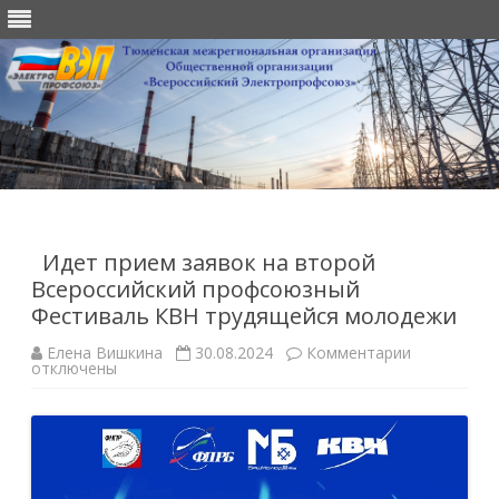
Перейти
к
содержимому
Идет прием заявок на второй
Всероссийский профсоюзный
Фестиваль КВН трудящейся молодежи
к
Елена Вишкина
30.08.2024
Комментарии
записи
отключены
Идет
прием
заявок
на
второй
Всероссийс
профсоюзн
Фестиваль