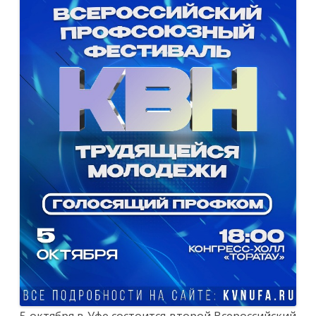
КВН
трудящейс
молодежи
5 октября в Уфе состоится второй Всероссийский