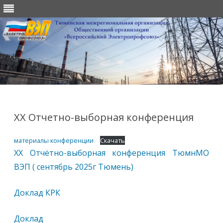
Перейти
к
содержимому
ХХ Отчетно-выборная конференция
материалы конференции
Скачать
XX Отчётно-выборная конференция ТюмнМО
ВЭП ( сентябрь 2025г Тюмень)
Доклад КРК
Доклад