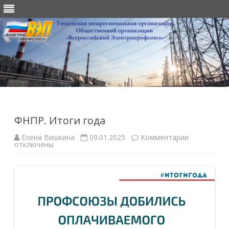
Перейти
к
содержимому
ФНПР. Итоги года
к
Елена Вишкина
09.01.2025
Комментарии
записи
отключены
ФНПР.
Итоги
года