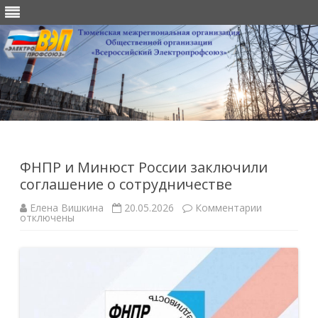
Перейти
к
содержимому
ФНПР и Минюст России заключили
соглашение о сотрудничестве
к
Елена Вишкина
20.05.2026
Комментарии
записи
отключены
ФНПР
и
Минюст
России
заключили
соглашени
о
сотруднич