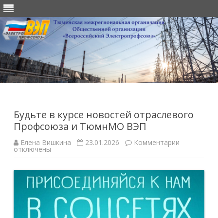
Перейти
к
содержимому
Будьте в курсе новостей отраслевого
Профсоюза и ТюмнМО ВЭП
к
Елена Вишкина
23.01.2026
Комментарии
записи
отключены
Будьте
в
курсе
новостей
отраслевог
Профсоюза
и
ТюмнМО
ВЭП